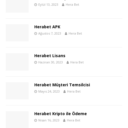
Eylül 13, 2023
Hera Bet
Herabet APK
Ağustos 7, 2023
Hera Bet
Herabet Lisans
Haziran 30, 2023
Hera Bet
Herabet Müşteri Temsilcisi
Mayıs 24, 2023
Hera Bet
Herabet Kripto ile Ödeme
Nisan 16, 2023
Hera Bet